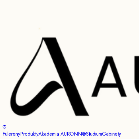
®
Fulereny
Produkty
Akademia AURONN®
Studium
Gabinety