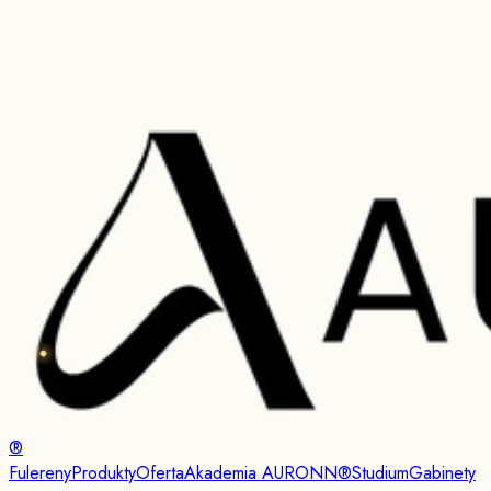
®
Fulereny
Produkty
Oferta
Akademia AURONN®
Studium
Gabinety