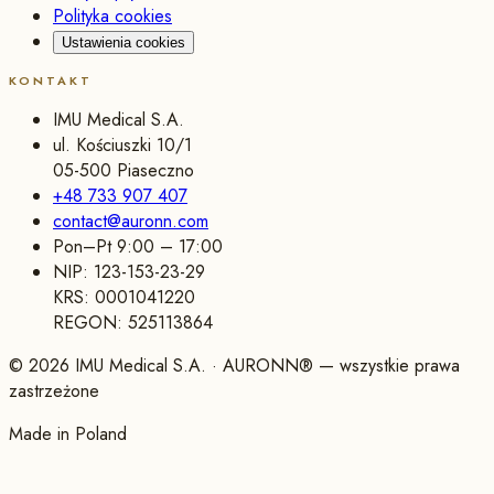
Polityka cookies
Ustawienia cookies
KONTAKT
IMU Medical S.A.
ul. Kościuszki 10/1
05-500 Piaseczno
+48 733 907 407
contact@auronn.com
Pon–Pt 9:00 – 17:00
NIP:
123-153-23-29
KRS:
0001041220
REGON:
525113864
©
2026
IMU Medical S.A.
· AURONN® —
wszystkie prawa
zastrzeżone
Made in Poland