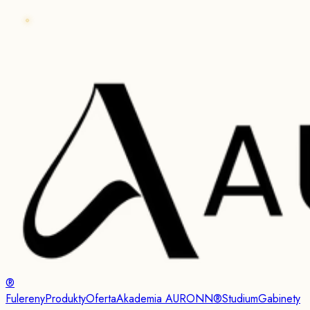
®
Fulereny
Produkty
Oferta
Akademia AURONN®
Studium
Gabinety