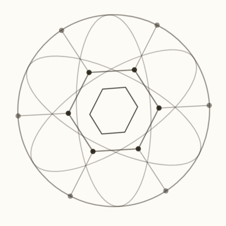
Woda farmakopealna
oczyszczona