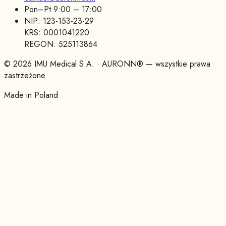
Pon–Pt 9:00 – 17:00
NIP:
123-153-23-29
KRS:
0001041220
REGON:
525113864
©
2026
IMU Medical S.A.
· AURONN® —
wszystkie prawa
zastrzeżone
Made in Poland