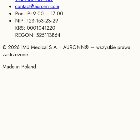
contact@auronn.com
Pon–Pt 9:00 – 17:00
NIP:
123-153-23-29
KRS:
0001041220
REGON:
525113864
©
2026
IMU Medical S.A.
· AURONN® —
wszystkie prawa
zastrzeżone
Made in Poland