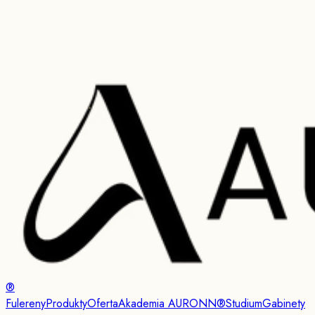
®
Fulereny
Produkty
Oferta
Akademia AURONN®
Studium
Gabinety